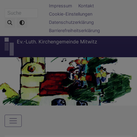
Direkt
Fußbereichsmenü
Impressum
Kontakt
zum
Cookie-Einstellungen
Suche
Inhalt
Datenschutzerklärung
Barrierefreiheitserklärung
Ev.-Luth. Kirchengemeinde Mitwitz
Hauptnavigation