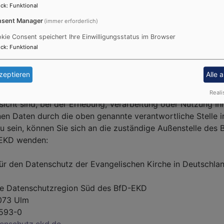
ck
:
Funktional
telle nennt man die natürliche oder juristische Person, die 
sent Manager
(immer erforderlich)
deren darüber entscheidet, warum, welche personenbezog
kie Consent speichert Ihre Einwilligungsstatus im Browser
essen o. Ä.) wie verarbeitet werden.
ck
:
Funktional
ichtsbehörde
zeptieren
Alle 
chtliche Aufsicht über die oben genannte verantwortliche S
 erfolgt durch den Beauftragten für den Datenschutz der EKD
Reali
sicht sind, bei der Erhebung, Verarbeitung oder Nutzung Ih
n Daten durch die oben genannte verantwortliche Stelle i
u sein, können Sie sich an die zuständige Außenstelle des 
 EKD wenden:
für den Datenschutz der Evangelischen Kirche in Deutschla
die Datenschutzregion Süd des BfD-EKD
073 Ulm
0593-0