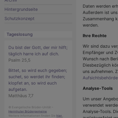
Daten werden erho
Hintergrundseite
Außerdem ist uns 
Schutzkonzept
Zusammenhang kö
werden.
Tageslosung
Ihre Rechte
Wir sind dazu ver
Du bist der Gott, der mir hilft;
Empfänger und Zw
täglich harre ich auf dich.
Wunsch nach Beri
Psalm 25,5
Diesbezüglich kön
Bittet, so wird euch gegeben;
uns aufnehmen. Z
suchet, so werdet ihr finden;
Aufsichtsbehörde
klopfet an, so wird euch
Analyse-Tools
aufgetan.
Matthäus 7,7
Um unser Angebot
verwendet werden
© Evangelische Brüder-Unität –
Analyse-Tools. Di
Herrnhuter Brüdergemeine
Weitere Informationen finden Sie
hier
.
zurückverfolgt we