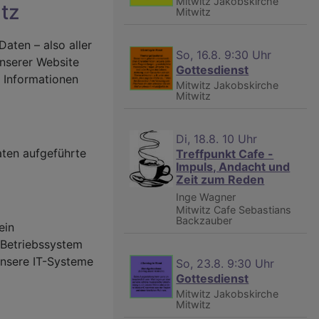
Mitwitz
Jakobskirche
tz
Mitwitz
aten – also aller
So, 16.8. 9:30 Uhr
unserer Website
Gottesdienst
e Informationen
Mitwitz
Jakobskirche
Mitwitz
Di, 18.8. 10 Uhr
ten aufgeführte
Treffpunkt Cafe -
Impuls, Andacht und
Zeit zum Reden
Inge Wagner
Mitwitz
Cafe Sebastians
Backzauber
ein
 Betriebssystem
unsere IT-Systeme
So, 23.8. 9:30 Uhr
Gottesdienst
Mitwitz
Jakobskirche
Mitwitz