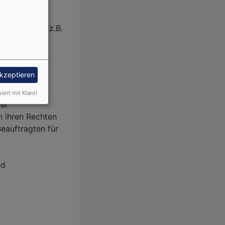
allein oder
enen Daten (z.B.
akzeptieren
telle dieses
.
siert mit Klaro!
rer
n ihren Rechten
Beauftragten für
nd