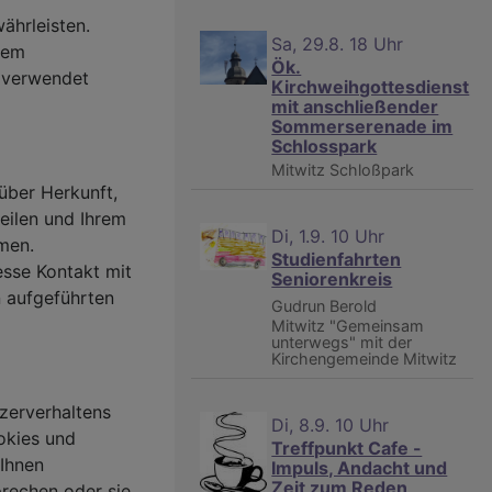
ährleisten.
Sa, 29.8. 18 Uhr
sem
Ök.
 verwendet
Kirchweihgottesdienst
mit anschließender
Sommerserenade im
Schlosspark
Mitwitz
Schloßpark
 über Herkunft,
eilen und Ihrem
Di, 1.9. 10 Uhr
men.
Studienfahrten
esse Kontakt mit
Seniorenkreis
n aufgeführten
Gudrun Berold
Mitwitz
"Gemeinsam
unterwegs" mit der
Kirchengemeinde Mitwitz
zerverhaltens
Di, 8.9. 10 Uhr
okies und
Treffpunkt Cafe -
 Ihnen
Impuls, Andacht und
Zeit zum Reden
prechen oder sie