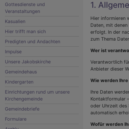
1. Allgem
Gottesdienste und
Veranstaltungen
Hier informieren 
Kasualien
Daten, mit denen 
Hier trifft man sich
erfolgt. In der n
zum Thema Daten
Predigten und Andachten
Wer ist verantwo
Impulse
Unsere Jakobskirche
Verantwortlich fü
Hauptnavigation
Anbieter dieser W
Gemeindehaus
Wie werden Ihre
Kindergarten
Einrichtungen rund um unsere
Ihre Daten werden
Kirchengemeinde
Kontaktformular –
oder Uhrzeit des
Gemeindebriefe
automatisch erho
Formulare
Wofür werden Ih
Archiv