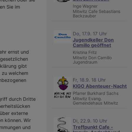
Inge Wagner
en Sie im
Mitwitz
Cafe Sebastians
Backzauber
Do, 17.9. 17 Uhr
Jugendkeller Don
Camillo geöffnet
ehr ernst und
Kristina Fritz
Mitwitz
Don Camillo
gesetzlichen
Jugendraum
klärung gibt
nd zu welchem
Fr, 18.9. 18 Uhr
enbezogenen
KIGO Abenteuer-Nacht
Pfarrer Burkhard Sachs
Mitwitz
Evang.
riff durch Dritte
Gemeindehaus Mitwitz
herheitslücken
 über externe
en können. Wir
Di, 22.9. 10 Uhr
Treffpunkt Cafe -
stimmungen und