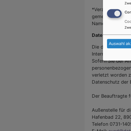
Zwe
*Verantwortliche S
Con
gemeinsam mit an
Coo
Namen, E-Mail-Adr
Zwe
Datenschutzaufs
Auswahl ak
Die datenschutzre
Internetauftritts
Sofern Sie der An
personenbezogene
verletzt worden z
Datenschutz der
Der Beauftragte 
Außenstelle für 
Hafenbad 22, 89
Telefon 0731-14