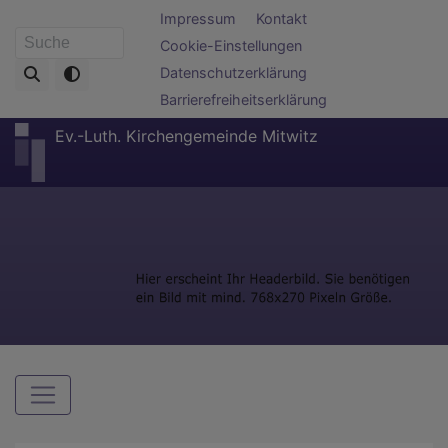
Direkt
Fußbereichsmenü
Impressum
Kontakt
zum
Cookie-Einstellungen
Suche
Inhalt
Datenschutzerklärung
Barrierefreiheitserklärung
Ev.-Luth. Kirchengemeinde Mitwitz
Hauptnavigation