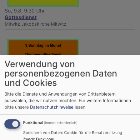
So, 9.8. 9:30 Uhr
Gottesdienst
Mitwitz
Jakobskirche Mitwitz
Verwendung von
personenbezogenen Daten
und Cookies
Bitte die Dienste und Anwendungen von Drittanbietern
auswählen, die wir nutzen möchten.
Für weitere Informationen
bitte unsere
Datenschutzhinweise
lesen.
So, 16.8. 9:30 Uhr
Gottesdienst
Funktional
(immer erforderlich)
Mitwitz
Jakobskirche Mitwitz
Speichern von Daten: Cookie für die Benutzersitzung
Zweck
:
Funktional