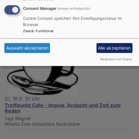
Consent Manager
(immer erforderlich)
Cookie Consent speichert Ihre Einwilligungsstatus im
Browser
Zweck
:
Funktional
Auswahl akzeptieren
Alle akzeptieren
Realisiert mit Klaro!
Di, 18.8. 10 Uhr
Treffpunkt Cafe - Impuls, Andacht und Zeit zum
Reden
Inge Wagner
Mitwitz
Cafe Sebastians Backzauber